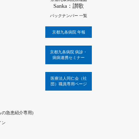
Sanka：讃歌
バックナンバー 一覧
京都九条病院 年報
京都九条病院 病診・
病病連携セミナー
医療法人同仁会（社
団）職員専用ページ
療機関からの急患紹介専用)
イン