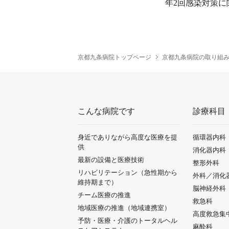
年2回感染対策に
京都九条病院トップページ
京都九条病院の取り組
こんな病院です
診療科目
身近でありながら高度な医療を提
循環器内科
供
消化器内科
最新の設備と医療技術
整形外科
リハビリテーション（急性期から
外科／消化
維持期まで）
脳神経外科
チーム医療の推進
救急科
地域医療の推進（地域連携室）
高度救急集
予防・医療・介護のトータルヘル
麻酔科