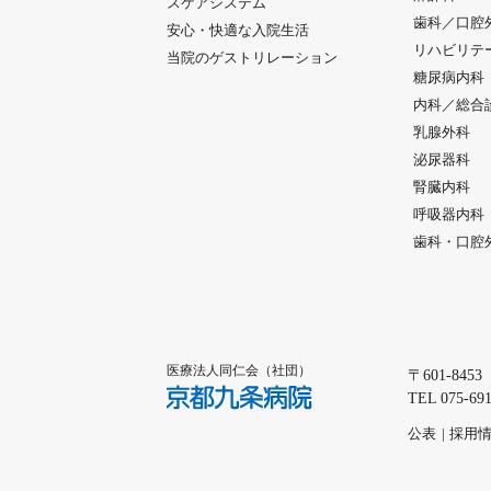
スケアシステム
歯科／口腔
安心・快適な入院生活
リハビリテ
当院のゲストリレーション
糖尿病内科
内科／総合
乳腺外科
泌尿器科
腎臓内科
呼吸器内科
歯科・口腔
医療法人同仁会（社団）
〒601-845
京都九条病院
TEL 075-
公表
採用