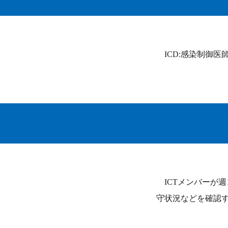
ICD:感染制御医
ICTメンバーが
守状況などを確認