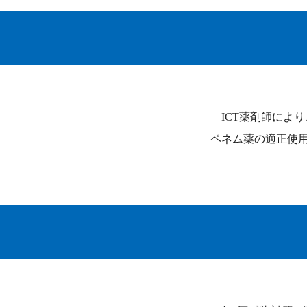
ICT薬剤師により
ペネム薬の適正使