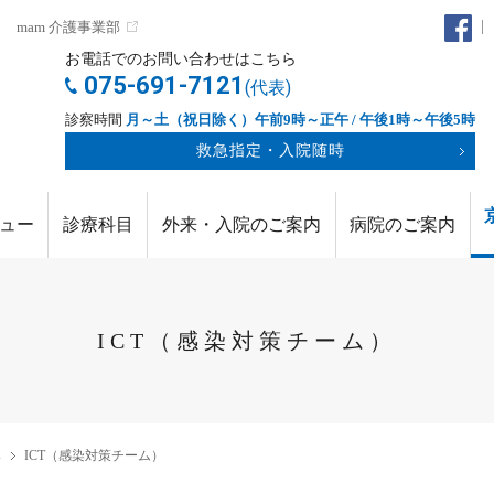
mam 介護事業部
お電話でのお問い合わせはこちら
075-691-7121
(代表)
診察時間
月～土（祝日除く）午前9時～正午 / 午後1時～午後5時
救急指定・入院随時
ュー
診療科目
外来・入院のご案内
病院のご案内
ICT（感染対策チーム）
み
ICT（感染対策チーム）